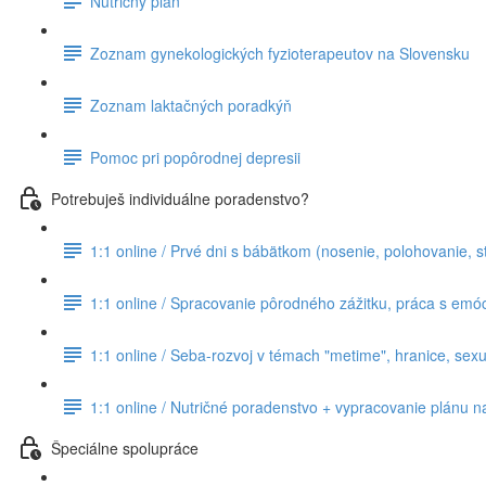
Nutričný plán
Zoznam gynekologických fyzioterapeutov na Slovensku
Zoznam laktačných poradkýň
Pomoc pri popôrodnej depresii
Potrebuješ individuálne poradenstvo?
1:1 online / Prvé dni s bábätkom (nosenie, polohovanie, st
1:1 online / Spracovanie pôrodného zážitku, práca s emó
1:1 online / Seba-rozvoj v témach "metime", hranice, sexua
1:1 online / Nutričné poradenstvo + vypracovanie plánu n
Špeciálne spolupráce