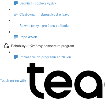
Bagniari - doplnky výživy
Císařovnám - starostlivosť o jazvu
Bezvaplienky - pre ženu i bábätko
Pepe &Wolf
Rehability 8-týždňový postpartum program
Prihlásenie do programu so zľavou
Teach online with