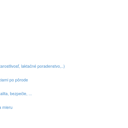
arostlivosť, laktačné poradenstvo,..)
ciami po pôrode
lita, bezpečie, ...
a mieru