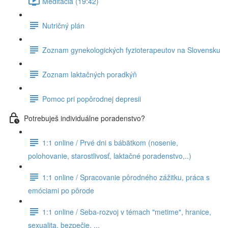
Meditácia (19:42)
Nutričný plán
Zoznam gynekologických fyzioterapeutov na Slovensku
Zoznam laktačných poradkýň
Pomoc pri popôrodnej depresii
Potrebuješ individuálne poradenstvo?
1:1 online / Prvé dni s bábätkom (nosenie,
polohovanie, starostlivosť, laktačné poradenstvo,..)
1:1 online / Spracovanie pôrodného zážitku, práca s
emóciami po pôrode
1:1 online / Seba-rozvoj v témach "metime", hranice,
sexualita, bezpečie, ...