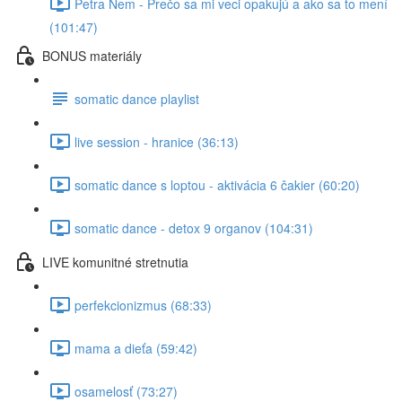
Petra Nem - Prečo sa mi veci opakujú a ako sa to mení
(101:47)
BONUS materiály
somatic dance playlist
live session - hranice (36:13)
somatic dance s loptou - aktivácia 6 čakier (60:20)
somatic dance - detox 9 organov (104:31)
LIVE komunitné stretnutia
perfekcionizmus (68:33)
mama a dieťa (59:42)
osamelosť (73:27)