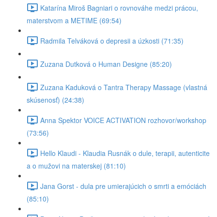
Katarína Miroš Bagniari o rovnováhe medzi prácou,
materstvom a METIME (69:54)
Radmila Telváková o depresii a úzkosti (71:35)
Zuzana Dutková o Human Designe (85:20)
Zuzana Kaduková o Tantra Therapy Massage (vlastná
skúsenosť) (24:38)
Anna Spektor VOICE ACTIVATION rozhovor/workshop
(73:56)
Hello Klaudi - Klaudia Rusnák o dule, terapii, autenticite
a o mužovi na materskej (81:10)
Jana Gorst - dula pre umierajúcich o smrti a emóciách
(85:10)