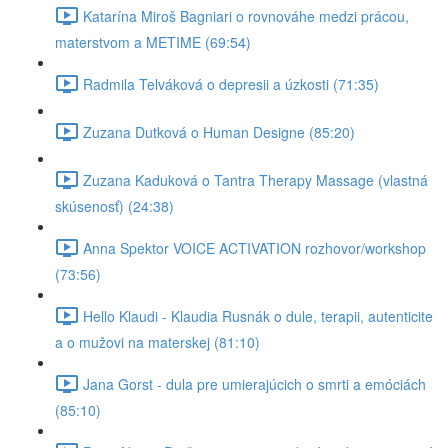
Katarína Miroš Bagniari o rovnováhe medzi prácou,
materstvom a METIME (69:54)
Radmila Telváková o depresii a úzkosti (71:35)
Zuzana Dutková o Human Designe (85:20)
Zuzana Kaduková o Tantra Therapy Massage (vlastná
skúsenosť) (24:38)
Anna Spektor VOICE ACTIVATION rozhovor/workshop
(73:56)
Hello Klaudi - Klaudia Rusnák o dule, terapii, autenticite
a o mužovi na materskej (81:10)
Jana Gorst - dula pre umierajúcich o smrti a emóciách
(85:10)