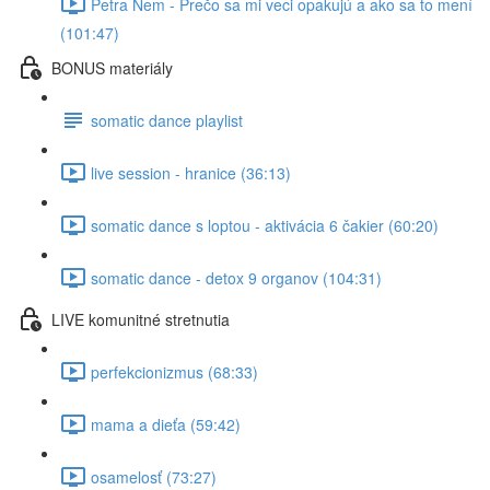
Petra Nem - Prečo sa mi veci opakujú a ako sa to mení
(101:47)
BONUS materiály
somatic dance playlist
live session - hranice (36:13)
somatic dance s loptou - aktivácia 6 čakier (60:20)
somatic dance - detox 9 organov (104:31)
LIVE komunitné stretnutia
perfekcionizmus (68:33)
mama a dieťa (59:42)
osamelosť (73:27)