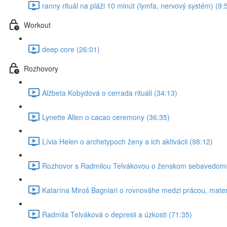
ranny rituál na pláži 10 minút (lymfa, nervový systém) (9:
Workout
deep core (26:01)
Rozhovory
Alžbeta Kobydová o cerrada rituáli (34:13)
Lynette Allen o cacao ceremony (36:35)
Lívia Helen o archetypoch ženy a ich aktivácii (98:12)
Rozhovor s Radmilou Telvákovou o ženskom sebavedomí
Katarína Miroš Bagniari o rovnováhe medzi prácou, mat
Radmila Telváková o depresii a úzkosti (71:35)