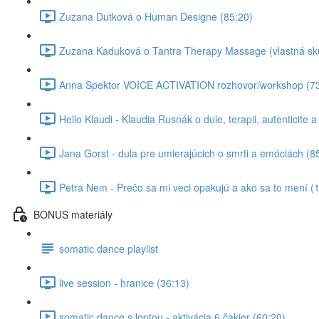
Zuzana Dutková o Human Designe (85:20)
Zuzana Kaduková o Tantra Therapy Massage (vlastná skú
Anna Spektor VOICE ACTIVATION rozhovor/workshop (73
Hello Klaudi - Klaudia Rusnák o dule, terapii, autenticite
Jana Gorst - dula pre umierajúcich o smrti a emóciách (8
Petra Nem - Prečo sa mi veci opakujú a ako sa to mení (
BONUS materiály
somatic dance playlist
live session - hranice (36:13)
somatic dance s loptou - aktivácia 6 čakier (60:20)