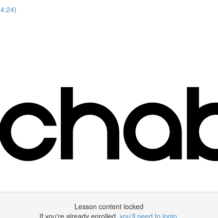
54:24)
Lesson content locked
If you're already enrolled,
you'll need to login
.