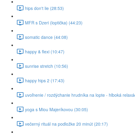
hips don't lie (28:53)
MFR s Dzeri (loptička) (44:23)
somatic dance (44:08)
happy & flexi (10:47)
sunrise stretch (10:56)
happy hips 2 (17:43)
uvoľnenie / rozdýchanie hrudníka na lopte - hlboká relaxá
yoga s Miou Majeríkovou (30:05)
večerný rituál na podložke 20 minút (20:17)