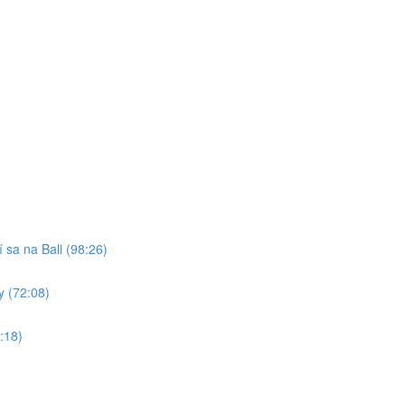
 sa na Bali (98:26)
y (72:08)
:18)