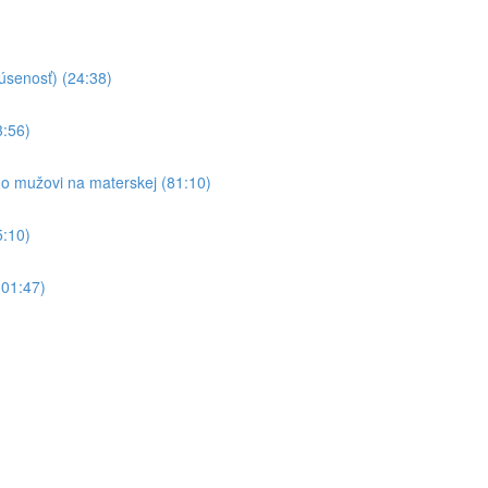
senosť) (24:38)
:56)
 a o mužovi na materskej (81:10)
5:10)
101:47)